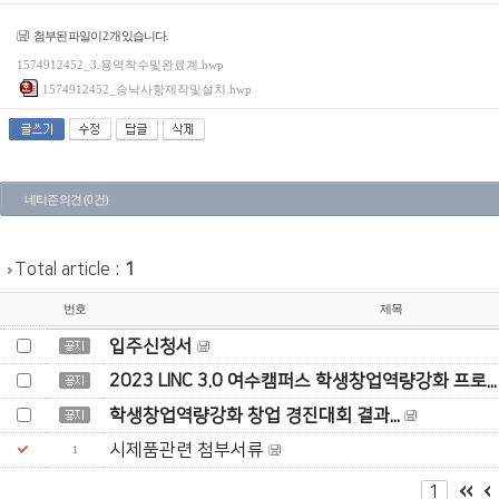
첨부된 파일이
2
개 있습니다.
1574912452_3.용역착수및완료계.hwp
1574912452_승낙사항제작및설치.hwp
네티즌 의견 (0 건)
Total article :
1
번호
제목
입주신청서
2023 LINC 3.0 여수캠퍼스 학생창업역량강화 프로...
학생창업역량강화 창업 경진대회 결과...
시제품관련 첨부서류
1
1