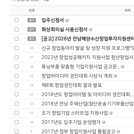
번호
제목
입주신청서
화상회의실 사용신청서
[공고] 2026년 전남해양수산창업투자지원센터 
신규 창업동아리 발굴 및 성장 지원 프로그램「ST.
18
2023년 창업성공패키지 지원사업 청년창업사관
17
튜닝부품 맞춤형 기업지원사업 공고문...
16
창업아이디어 경진대회 시상식 개최
15
제8회 창업경진대회 결과 발표
14
2018년도 창업아이템 및 아이디어 경진대회...
13
2018년 전남 주력산업(첨단운송기기부품산업 생
12
초기 창업기업 스타트업 지원사업
11
2017년도 입주기업 운영평가
10
2017년 정부 창업지원사업 통합공고
9