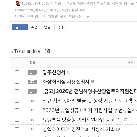
1536563278_2018년_전남_주력산업첨단운송기기부품산업_생태계_육성
1536563278_양식1._수혜기업_지원신청서.hwp
1536563278_양식_2._과제별_상세_지원내용.hwp
Total article :
18
번호
제목
입주신청서
화상회의실 사용신청서
[공고] 2026년 전남해양수산창업투자지원센터 
신규 창업동아리 발굴 및 성장 지원 프로그램「ST.
18
2023년 창업성공패키지 지원사업 청년창업사관
17
튜닝부품 맞춤형 기업지원사업 공고문...
16
창업아이디어 경진대회 시상식 개최
15