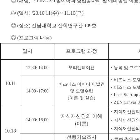
◎
(
대상
)
「
LINC 3.0
참여학과 창업동아리 및 예비창업 학생
◎
(
일시
)
‘23.10.11(
수
) ~ 11.10(
금
)
◎
(
장소
)
전남대학교 산학연구관
109
호
◎
(
프로그램 내용
)
일시
프로그램 과정
13:30~14:00
오리엔테이션
•
등록 및 프로
•
비즈니스 모
10.11
비즈니스 아이디어 발견
•
비즈니스 모
14:00~17:00
및 모델수립
•
Lean Start-up 
(
이론 및 실습
)
•
ZEN Canvas
•
지식재산권의 
지식재산권의 이해
14:00~16:00
•
지식재산권의
(
이론
)
•
지식재산권의 
10.18
선행기술조사
특허출원 명
•