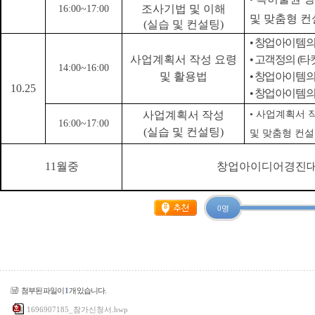
조사기법 및 이해
16:00~17:00
및 맞춤형 
(
실습 및 컨설팅
)
•
창업아이템의
사업계획서 작성 요령
•
고객정의
(
타
14:00~16:00
및 활용법
•
창업아이템의
10.25
•
창업아이템의
사업계획서 작성
•
사업계획서 
16:00~17:00
(
실습 및 컨설팅
)
및 맞춤형 컨
11
월중
창업아이디어경진
0 명
첨부된 파일이
1
개 있습니다.
1696907185_참가신청서.hwp