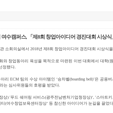
 여수캠퍼스
,
「
제
8
회 창업아이디어 경진대회 시상식
본관 소회의실에서
2018
년 제
8
회 창업아이디어 경진대회 시상식을
화와 창업동아리 육성을 목적으로 마련된 이번 대회에서 대학
(
 선정됐다
.
동아리
ECM
팀의 수상 아이템인
‘
승차벨
(boarding bell)’
은
공용버
라는 심사위원들의 호평을 받았다
.
장상
) '
푸드 쉐어링 서비스
(
광주전남벤처기업청장상
)‘, '
스마트키
니티
(
여수창업보육센터장상
‘
등 참신한 아이디어가 눈길을 끌었