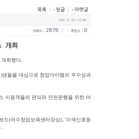
목록
|
윗글
|
아랫글
2018. 12. 14. <13:48>
·
:
2876
|
·
:
0
조회수
추천수
」
개최
 개최했다
.
원
)
생들을 대상으로 창업아이템의 우수성과
스 이용객들의 편의와 안전운행을 위한 아
보드
(
여수창업보육센터장상
)', '
이색신호등
다
.