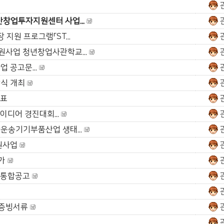
산창업투자지원센터 사업...
지원 프로그램「ST...
원사업 청년창업사관학교...
 공고문...
상식 개최
발표
이디어 경진대회...
단운송기기부품산업 생태...
원사업
평가
업 통합공고
 증빙서류