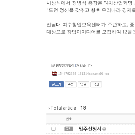
시상식에서 정병석 총장은
"4
차산업혁명 
"
도전 정신을 갖추고 향후 우리나라 경
전남대 여수창업보육센터가 주관하고
,
중
대상으로 창업아이디어를 모집하여
12
월
첨부된 파일이
1
개 있습니다.
1544762938_181214noname01.jpg
Total article :
18
번호
입주신청서