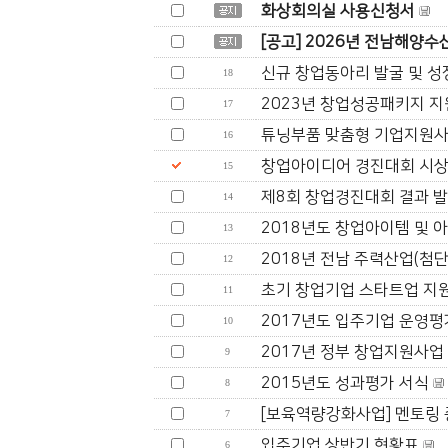
화상회의실 사용신청서
[공고] 2026년 전남해양수
신규 창업동아리 발굴 및 성장 
18
2023년 창업성공패키지 지
17
튜닝부품 맞춤형 기업지원사업
16
창업아이디어 경진대회 시
15
제8회 창업경진대회 결과 
14
2018년도 창업아이템 및 아
13
2018년 전남 주력산업(첨
12
초기 창업기업 스타트업 지
11
2017년도 입주기업 운영
10
2017년 정부 창업지원사
9
2015년도 성과평가 서식
8
[보육역량강화사업] 멘토링
7
입주기업 상반기 현황표
6